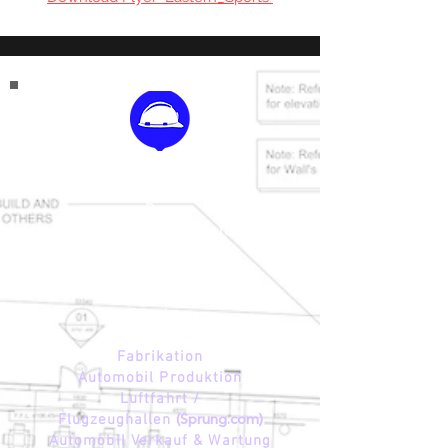
Industrie Lösungen
Bau
Logistik / Lagerhallen
Bus / LKW Garagen
ÖL & Gas
Umwelt / Recycling Hallen
Bergbau
Energie
Fabrikation
Automobil Produktion
Luftfahrt /
Flugzeughallen
(Sprung.com)
Automobil Verkauf & Wartung