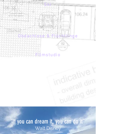
Ski
Feuerwehr
Unterhalt
Ausbildung & Training
Kultur
Obdachlose & Flüchtlinge
Business
Verkauf
Filmstudio
Entertainment
Casino
Hotel
Zoo
Kirchen
Vollzug
“If you can dream it, you can do it”
Walt Disney