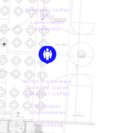
Schifffahrt / Hafen
Eisenbahn / railPlex
Militär
Landwirtschaft
Aquaponics
Baulösungen
Notfall Krankenhaus
Covid Test Station
Eishallen​ / icePlex
Katastrophenfälle
Sporthallen
Schwimmhallen
Curlinghallen
Tennishallen
Golf